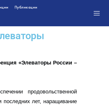
иции
Публикации
Элеваторы
ренция «Элеваторы России –
печении продовольственной
и последних лет, наращивание