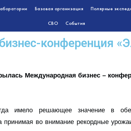
лаборатории
Базовая организация
Полярные экспед
СВО
События
бизнес-конференция «
ткрылась Международная бизнес – конфе
егда имело решающее значение в обес
а принимая во внимание рекордные урожа