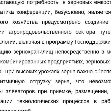
зрастающую потребность в зерновых емкос
атика конференции, безусловно, является
кого хозяйства предусмотрено создание
ии агропродовольственного сектора пу
ологий, включая в программу Господдержки
ацию зернохранилищ непосредственно в м
 комбинированных предприятиях, зерновых 
а. При высоких урожаях зерна важно обесп
итмичную отгрузку зерна, что невозм
ы элеваторов при приемке, размещении, 
зации технологических процессов в р