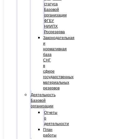
статуса
Базовой
организации
ФГБУ
НИИПХ
Росрезерва
Законодательная
и
нормативная
база
СНГ
в
сфере
государственных
материальных
резервов
Деятельность
Базовой
организации
Отчеты
о
деятельности
План
работы