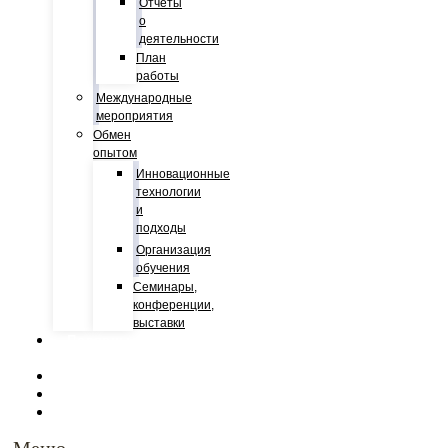
Отчеты
о
деятельности
План
работы
Международные
мероприятия
Обмен
опытом
Инновационные
технологии
и
подходы
Организация
обучения
Семинары,
конференции,
выставки
Полярные
экспедиции
Публикации
СВО
События
Меню