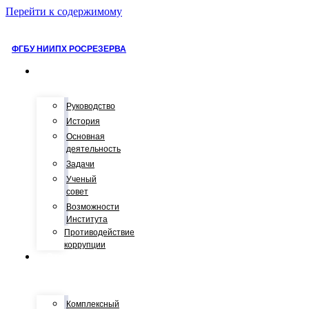
Перейти к содержимому
ФГБУ НИИПХ РОСРЕЗЕРВА
О
нас
Руководство
История
Основная
деятельность
Задачи
Ученый
совет
Возможности
Института
Противодействие
коррупции
Отделы
и
лаборатории
Комплексный