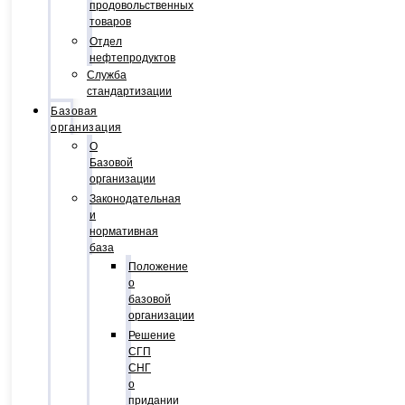
продовольственных
товаров
Отдел
нефтепродуктов
Служба
стандартизации
Базовая
организация
О
Базовой
организации
Законодательная
и
нормативная
база
Положение
о
базовой
организации
Решение
СГП
СНГ
о
придании