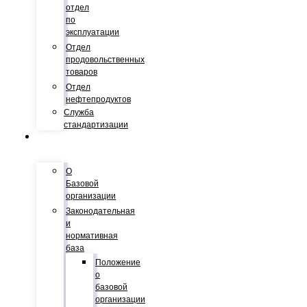
отдел
по
эксплуатации
Отдел
продовольственных
товаров
Отдел
нефтепродуктов
Служба
стандартизации
Базовая
организация
О
Базовой
организации
Законодательная
и
нормативная
база
Положение
о
базовой
организации