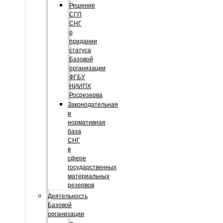
Решение
СГП
СНГ
о
придании
статуса
Базовой
организации
ФГБУ
НИИПХ
Росрезерва
Законодательная
и
нормативная
база
СНГ
в
сфере
государственных
материальных
резервов
Деятельность
Базовой
организации