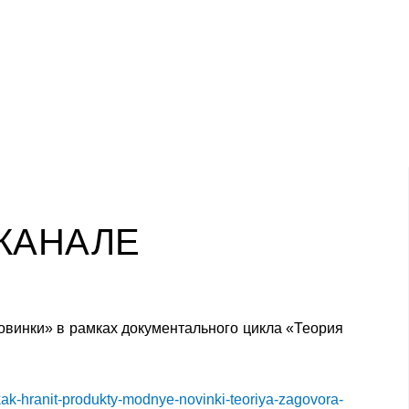
ые экспедиции
КАНАЛЕ
овинки» в рамках документального цикла «Теория
kak-hranit-produkty-modnye-novinki-teoriya-zagovora-