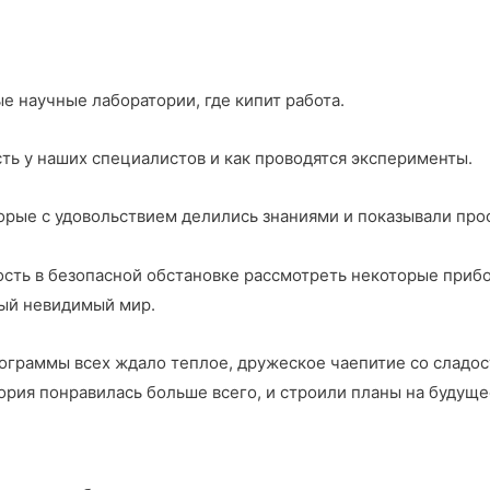
е научные лаборатории, где кипит работа.
ть у наших специалистов и как проводятся эксперименты.
орые с удовольствием делились знаниями и показывали про
ость в безопасной обстановке рассмотреть некоторые приб
лый невидимый мир.
граммы всех ждало теплое, дружеское чаепитие со сладост
ория понравилась больше всего, и строили планы на будуще