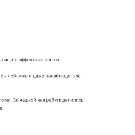
стые, но эффектные опыты.
оры поближе и даже понаблюдать за
ями. За чашкой чая ребята делились
е.