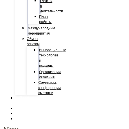
Отчеты
о
деятельности
План
работы
Международные
мероприятия
Обмен
опытом
Инновационные
технологии
и
подходы
Организация
обучения
Семинары,
конференции,
выставки
Полярные
экспедиции
Публикации
СВО
События
Меню