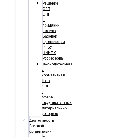
Решение
СГП
СНГ
о
придании
статуса
Базовой
организации
ФГБУ
НИИПХ
Росрезерва
Законодательная
и
нормативная
база
СНГ
в
сфере
государственных
материальных
резервов
Деятельность
Базовой
организации