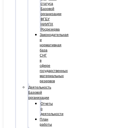
статуса
Базовой
организации
ФГБУ
НИИПХ
Росрезерва
Законодательная
и
нормативная
база
СНГ
в
сфере
государственных
материальных
резервов
Деятельность
Базовой
организации
Отчеты
о
деятельности
План
работы