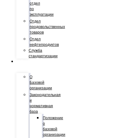
отдел
по
эксплуатации
Отдел
продовольственных
товаров
Отдел
нефтепродуктов
Служба
стандартизации
Базовая
организация
О
Базовой
организации
Законодательная
и
нормативная
база
Положение
о
базовой
организации