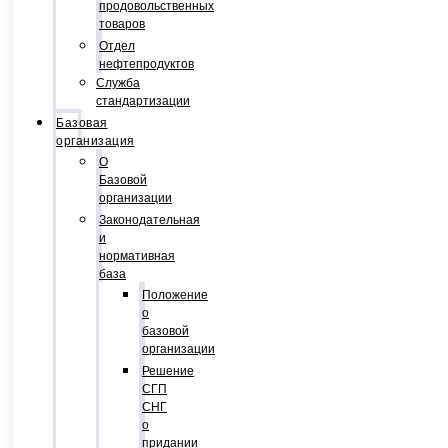
продовольственных
товаров
Отдел
нефтепродуктов
Служба
стандартизации
Базовая
организация
О
Базовой
организации
Законодательная
и
нормативная
база
Положение
о
базовой
организации
Решение
СГП
СНГ
о
придании