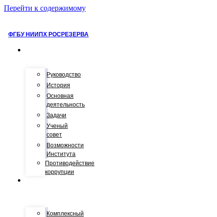
Перейти к содержимому
ФГБУ НИИПХ РОСРЕЗЕРВА
О
нас
Руководство
История
Основная
деятельность
Задачи
Ученый
совет
Возможности
Института
Противодействие
коррупции
Отделы
и
лаборатории
Комплексный