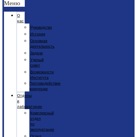
Меню
О
нас
Руководство
История
Основная
деятельность
Задачи
Ученый
совет
Возможности
Института
Противодействие
коррупции
Отделы
и
лаборатории
Комплексный
отдел
по
эксплуатации
Отдел