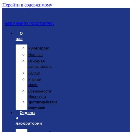
Перейти к содержимому
ФГБУ НИИПХ РОСРЕЗЕРВА
О
нас
Руководство
История
Основная
деятельность
Задачи
Ученый
совет
Возможности
Института
Противодействие
коррупции
Отделы
и
лаборатории