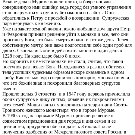
Вскоре дела в Муроме пошли плохо, и бояре поняли
совершенную ими ошибку, ведь город без умного управления
стал погружаться в пучину беззакония и слабеть. Они
обратились к Петру с просьбой о возвращении. Супружеская
пара вернулась к княжению.
Уже на закате земной жизни нежно любящие друг друга Петр
и Феврония приняли решение уйти в монахи и все, чего они
просили у Бога, это была смерть в один и тот же день. Лелея
собственную мечту, они даже подготовили себе один гроб для
двоих. Скончались они в действительности в один день в
1228 году. На календаре было 8 июля.
Но хоронить их вместе монахи не стали, считая, что такой
поступок разгневает Бога. Находящиеся в разных обителях
тела усопших чудесным образом вскоре оказались в одном
гробу. Как только чудо свершилось повторно, монахи поняли,
что это божий знак и похоронили благоверных супругов
вместе.
Прошло целых 3 столетия, и в 1547 году церковь причислила
обоих супругов к лику святых, объявив их покровителями
всех семей. Мощи святых упокоились на территории Свято-
Троицкого женского монастыря, что в городе Муроме.
В 1990-х годах горожане Мурома приняли решение о
совместном праздновании дня города и дня семьи и ее
ценностей, приурочив обе эти даты к 8 июля. После
получения одобрения от Межрелигиозного совета России в