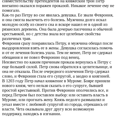
совместительству претендентов на княжеский трон Петр
внезапно оказался поражен проказой. Никакое лечение ему не
помогало.
Как-то раз Петру во сне явилась девушка. Ее звали Феврония,
и она смогла вылечить его болезнь. Мужчина долго искал
молодую особу из своего сна и вскоре нашел ее в одной из
рязанских деревень. Она была дочерью пасечника и обычной
крестьянкой, но с детства знала все целебные свойства
различных трав.
Феврония сразу понравилась Петру, и мужчина обещал после
выздоровления взять ее в жены. Девушка согласилась помочь
и от ее лечения болезнь ушла. Тем не менее, Петр не сдержал
обещания и не повел Февронию под венец.
Неизвестно по каким причинам проказа вернулась к Петру с
еще большей силой. Петр снова обратился к целительнице, и
она не отказала. После очередного излечения Петр сдержал
слово, и Феврония стала его супругой, а заодно и княгиней.
В 1203 году Петр начал княжение в Муроме. Бояре приняли
нового князя, чего нельзя сказать о его супруге, бывшей
простой крестьянкой. Против Февронии ополчились все, и
перед Петром был поставлен выбор: или оставить власть в
Муроме, или прогнать жену. Князь недолго размышлял и
уехал вместе с любимой супругой из города, отрекшись от
власти. Чета оказывала друг другу всю возможную
поддержку, находясь в изгнании.