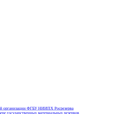
вой организации ФГБУ НИИПХ Росрезерва
фере государственных материальных резервов