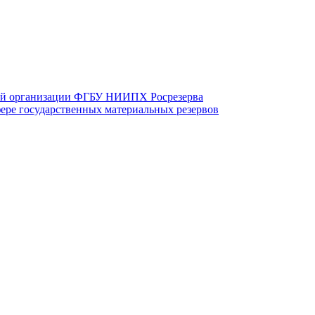
вой организации ФГБУ НИИПХ Росрезерва
фере государственных материальных резервов