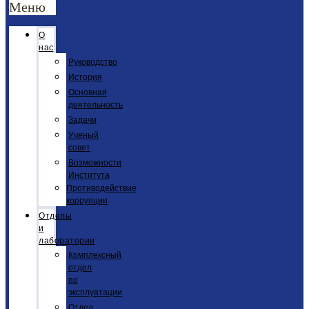
Меню
О
нас
Руководство
История
Основная
деятельность
Задачи
Ученый
совет
Возможности
Института
Противодействие
коррупции
Отделы
и
лаборатории
Комплексный
отдел
по
эксплуатации
Отдел