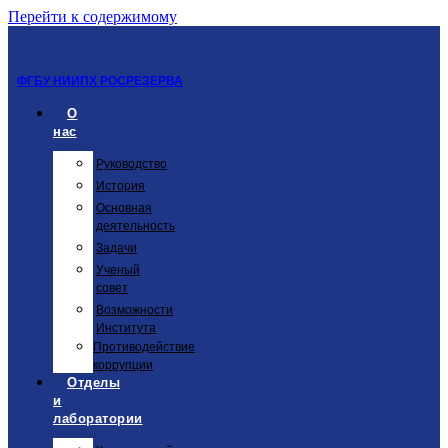
Перейти к содержимому
ФГБУ НИИПХ РОСРЕЗЕРВА
О
нас
Руководство
История
Основная
деятельность
Задачи
Ученый
совет
Возможности
Института
Противодействие
коррупции
Отделы
и
лаборатории